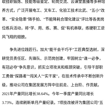
取挂职锻炼、技能等级鉴定、轮岗交流、云课堂直播等多种培
养方式，广泛开展电工、叉车工、化验工技术比武、“五小”改
革、“安全隐患”随手拍、“节能降耗合理化建议”评比等各类岗
位练兵活动，将“学、用、练、赛、促”有机串联，练硬职工逆
风飞翔的翅膀。
争先进位践匠行。加大
“能干会干巧干”工匠典型选树，深
耕党员责任区、先锋队、示范岗创建，牢固树立“逢一必争，
有冠必夺”争先意识，抓实立项攻关和瓶颈突破，引导干部职
工勇做“探路者”“闯关人”“实干家”，在技术传承中不断创新升
级，推动公司在集团发展方阵中往前走、上台阶、作贡献。
2021年产量同比增长38.64%。今年一季度产量同比增长
3.73%，连续刷新单月产量纪录。7项技改被评为集团公司“五