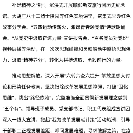
补足精神之
“钙”。沉浸式开展瞻仰新安旅行团历史纪念
馆、大胡庄八十二烈士陵园等红色实境课堂，密集式举办红色
故事分享会、“五四运动传薪火，激昂青春颂党情”诗歌朗诵
会、“从党史中汲取奋进力量”宣讲报告会、“百名党员对党说”
视频展播等活动，在一次次思想碰撞和灵魂触动中感悟思想伟
力，汲取“精神养分”，转化为拼搏进取、勇毅前行的力量。
推动思想解放。深入开展
“六转六查六提升”解放思想大讨
论和形势任务教育，坚决扫除改革发展思想障碍，打破“固化
思维”，跳出“路径依赖”，完整准确全面贯彻新发展理念做到
“五个有”。领导班子成员、党支部书记、职工代表组成宣讲团
深入一线大宣讲，掀起“我为改革发展献计策”活动热潮，引导
干部职工正视发展差距，叩问发展难题，寻求破解之策，在疫