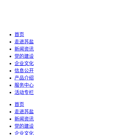
首页
走进苏盐
新闻资讯
党的建设
企业文化
信息公开
产品介绍
服务中心
活动专栏
首页
走进苏盐
新闻资讯
党的建设
企业文化