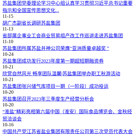
苏盐集团党委理论学习中心组认真学习贯彻习近平总书记重要
指示和全国宣传思想文化...
11-15
胡广杰副省长调研苏盐集团
11-13
省部属企事业工会商业贸易组产改工作巡讲走进苏盐集团
11-10
苏盐集团所属苏盐井神公司荣膺“亚洲质量卓越奖 ”
10-24
苏盐集团成功发行2023年度第一期超短期融资券
10-21
欣赏自然风光 畅享团队温馨|苏盐集团举办职工秋游活动
10-21
苏盐集团张兴储气库项目一期（一阶段）成功投运
10-20
苏盐集团召开2023年三季度生产经营分析会
10-20
“淮盐”精彩亮相第六届中国（淮安）国际食品博览会、金秋经
贸洽谈会
10-16
中国共产党江苏省盐业集团有限责任公司第三次党员代表大会