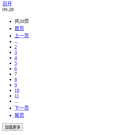
召开
09-28
共20页
首页
上一页
...
2
3
4
5
6
7
8
9
10
11
...
下一页
尾页