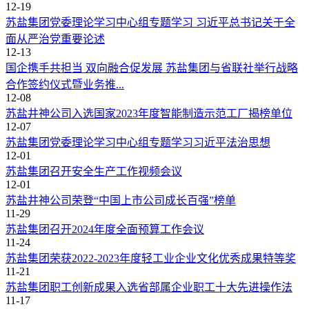
12-19
苏盐集团党委理论学习中心组专题学习 习近平总书记关于全
面从严治党重要论述
12-13
国企携手共担当 双向融合促发展 苏盐集团与省联社举行战略
合作签约仪式暨业务推...
12-08
苏盐井神公司入选国家2023年度智能制造示范工厂揭榜单位
12-07
苏盐集团党委理论学习中心组专题学习习近平法治思想
12-01
苏盐集团召开安全生产工作视频会议
12-01
苏盐井神公司荣登“中国上市公司成长百强”榜单
11-29
苏盐集团召开2024年度全面预算工作会议
11-24
苏盐集团荣获2022-2023年度轻工业企业文化优秀成果特等奖
11-21
苏盐集团职工创新成果入选省部属企业职工十大先进操作法
11-17