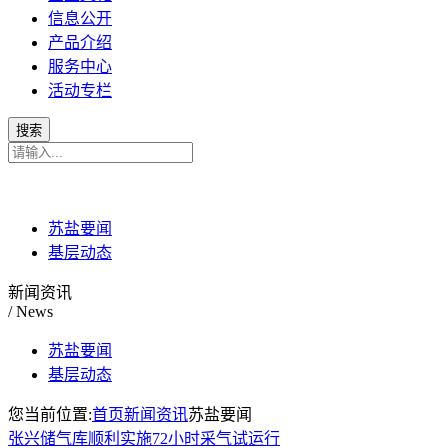
信息公开
产品介绍
服务中心
活动专栏
苏盐要闻
基层动态
新闻资讯
/ News
苏盐要闻
基层动态
您当前位置:
首页
新闻资讯
苏盐要闻
张兴储气库顺利实施72小时采气试运行