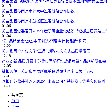
苏盐集团1项成果入选2025年江苏省信息技术应用创新典型应
01-15
苏盐集团与南京审计大学签署战略合作协议
01-13
苏盐集团与南京市鼓楼区签署战略合作协议
01-06
苏盐集团党委召开2025年度所属企业党组织书记抓基层党建工
01-04
“淮”品牌荣膺“2025中国制造·消费者信赖品牌”称号
12-22
苏盐集团全方位实施“三品”战略 扎实推进高质量发展
12-18
产业创新 品质升级丨苏盐集团举行淮盐品牌暨产品焕新发布会
12-05
捷报频传丨苏盐集团及所属单位近期获得多项荣誉表彰
12-01
喜报！苏盐井神入选2025年上市公司可持续发展优秀实践案例
11-21
共20页
首页
上一页