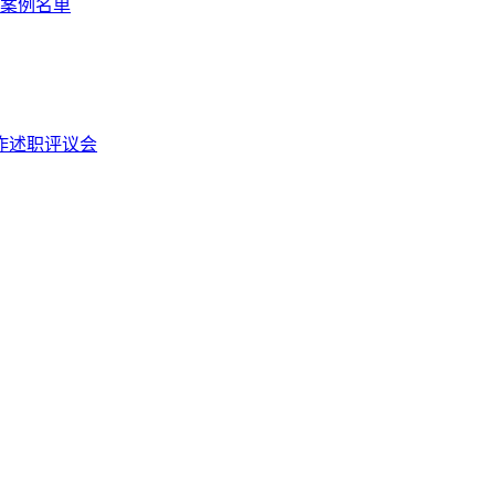
用案例名单
作述职评议会