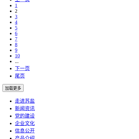
1
2
3
4
5
6
7
8
9
10
...
下一页
尾页
走进苏盐
新闻资讯
党的建设
企业文化
信息公开
产品介绍