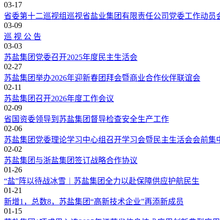
03-17
省委第十二巡视组巡视省盐业集团有限责任公司党委工作动员
03-09
巡 视 公 告
03-03
苏盐集团党委召开2025年度民主生活会
02-27
苏盐集团举办2026年迎新春团拜会暨商业合作伙伴联谊会
02-11
苏盐集团召开2026年度工作会议
02-09
省国资委领导到苏盐集团督导检查安全生产工作
02-06
苏盐集团党委理论学习中心组召开学习会暨民主生活会会前集
02-02
苏盐集团与浙盐集团签订战略合作协议
01-26
“盐”阵以待战冰雪︱苏盐集团全力以赴保障供应护航民生
01-21
新增1，总数8，苏盐集团“高新技术企业”再添新成员
01-15