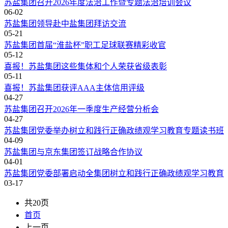
苏盐集团召开2026年度法治工作暨专题法治培训会议
06-02
苏盐集团领导赴中盐集团拜访交流
05-21
苏盐集团首届“淮盐杯”职工足球联赛精彩收官
05-12
喜报！苏盐集团这些集体和个人荣获省级表彰
05-11
喜报！苏盐集团获评AAA主体信用评级
04-27
苏盐集团召开2026年一季度生产经营分析会
04-27
苏盐集团党委举办树立和践行正确政绩观学习教育专题读书班
04-09
苏盐集团与京东集团签订战略合作协议
04-01
苏盐集团党委部署启动全集团树立和践行正确政绩观学习教育
03-17
共20页
首页
上一页