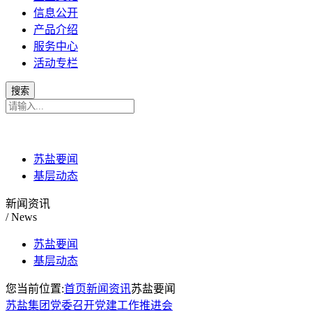
信息公开
产品介绍
服务中心
活动专栏
苏盐要闻
基层动态
新闻资讯
/ News
苏盐要闻
基层动态
您当前位置:
首页
新闻资讯
苏盐要闻
苏盐集团党委召开党建工作推进会