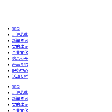
首页
走进苏盐
新闻资讯
党的建设
企业文化
信息公开
产品介绍
服务中心
活动专栏
首页
走进苏盐
新闻资讯
党的建设
企业文化