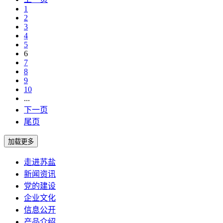
1
2
3
4
5
6
7
8
9
10
...
下一页
尾页
走进苏盐
新闻资讯
党的建设
企业文化
信息公开
产品介绍