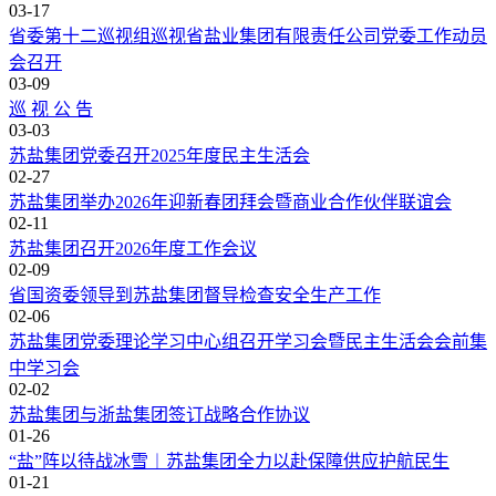
03-17
省委第十二巡视组巡视省盐业集团有限责任公司党委工作动员
会召开
03-09
巡 视 公 告
03-03
苏盐集团党委召开2025年度民主生活会
02-27
苏盐集团举办2026年迎新春团拜会暨商业合作伙伴联谊会
02-11
苏盐集团召开2026年度工作会议
02-09
省国资委领导到苏盐集团督导检查安全生产工作
02-06
苏盐集团党委理论学习中心组召开学习会暨民主生活会会前集
中学习会
02-02
苏盐集团与浙盐集团签订战略合作协议
01-26
“盐”阵以待战冰雪︱苏盐集团全力以赴保障供应护航民生
01-21