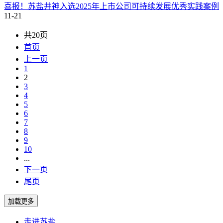
喜报！苏盐井神入选2025年上市公司可持续发展优秀实践案例
11-21
共20页
首页
上一页
1
2
3
4
5
6
7
8
9
10
...
下一页
尾页
走进苏盐