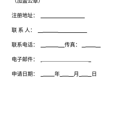
（加盖公章）
注册
地址
：
联
系 人
：
联系电话
：
传真
：
电子邮件
：
申请日期
：
年
月
日