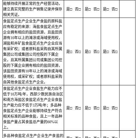
能够持续开展正常的生产经营活动，
建立真实完整的生产销售记录并保存
是
□ 否□
是
□ 否□
是
□ 否□
相关凭证。
食盐定点生产企业生产食盐的原料盐
应有稳定的来源：海盐食盐定点生产
企业拥有相应的盐田资源，且盐田资
源有
10年以上的滩涂或海域使用权，
湖盐和井矿盐食盐定点生产企业应当
有采矿权；或者原料盐采购自其所属
是
□ 否□
是
□ 否□
是
□ 否□
集团公司或集团公司控股的下属企
业，且其所属集团公司或集团公司控
股的下属企业拥有相应的盐田资源，
该盐田资源有10年以上的
滩涂
或
海域
使用权，
或采矿权；或者原料盐
采购
自其他食盐定点生产企业。
食盐定点生产企业食盐生产能力应不
低于
10万吨/年，西部少数民族自治区
和南方海盐区食盐定点生产企业食盐
生产能力应不低于3万吨/年；多品种
是
□ 否□
是
□ 否□
是
□ 否□
食盐定点生产企业能够持续生产符合
相关标准的品种食盐，且上一年品种
食盐产量占其食盐总产量的60%以
上。
多品种食盐定点生产企业生产食盐的