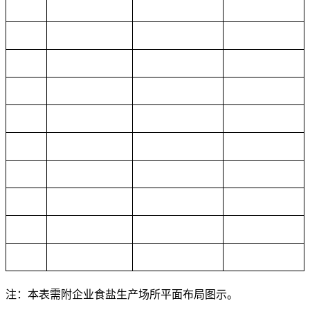
注：
本表需附
企业食盐生产场所
平面布局图示。