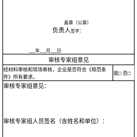
盖章（公章）
负责人
：
签字
年
月
日
审核专家组意见
经材料审核和现场审核，企业是否符合《规范条
是
□ 否□
件》所有要求。
审核专家组意见：
审核专家组人员签名（含姓名和单位）：