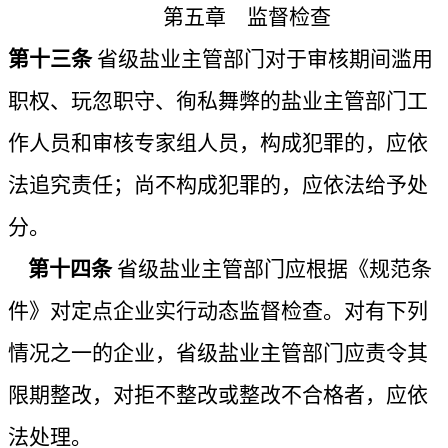
第五章 监督
检查
第十
三
条
省级盐业主管部门
对于审核期间滥用
职权、玩忽职守、徇私舞弊的盐业主管部门工
作人员
和
审核
专家组
人员，构成犯罪的，
应
依
法追究责任；尚不构成犯罪的，
应
依法给予处
分。
第十
四
条
省级盐业主管部门应根据《规范条
件》对
定点
企业
实行动态
监督检查。对
有下列
情况之一的企业，省级盐业主管部门应责令其
限期整改，对拒不整改或整改不合格者，应
依
法
处理
。