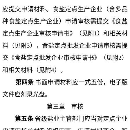
应提交
申请材料。
食盐定点生产企业
（含
多品
种食盐定点生产企业
）
申请审核
需提交
《食盐
定点生产企业审核申请书》（见附
1
）
和相关材
料（见附
3
），
食盐定点批发企业
申请审核需提
交
《食盐定点
批发
企业审核申请书》（见附
2
）
和相关材料（见附
4
）。
第
四
条
书面
申请材料
应
一式五份，电子版
文件应刻录光盘。
第三章 审核
第
五
条
省级盐业主管部门应当
对定点
企业