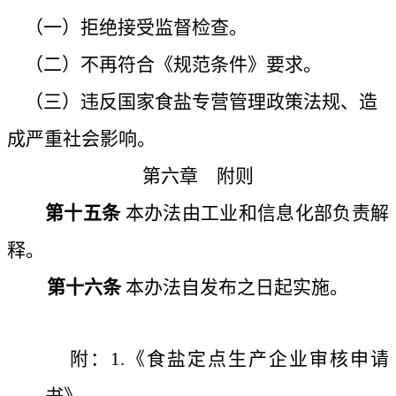
（一）
拒绝
接受监督检查。
（二）
不
再
符合《规范条件》要求。
（
三
）
违反国家食盐专营管理政策法规、造
成严重社会影响。
第六章 附则
第十
五
条
本办法由工业和信息化部负责解
释
。
第十
六
条
本
办法
自
发布之
日起实施。
附：
1.
《食盐定点生产企业审核申请
书》