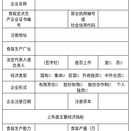
企业
名称
食盐定点
生
营业执照编号
产企业
证书
编
或
号
社会信用代码
注册地址
食盐生产厂址
法定代表人或
（签字栏）
是否上市
是
□ 否□
负责人
经济类型
国有
□ 集体□ 民营□ 外商独资□ 中外合资□
有限责任
□ 股份有限□ 股份合作制□ 个人
企业形式
独资□
企业注册日期
注册资本
上年度主要经济指标
食盐生产能力
食盐产量（万