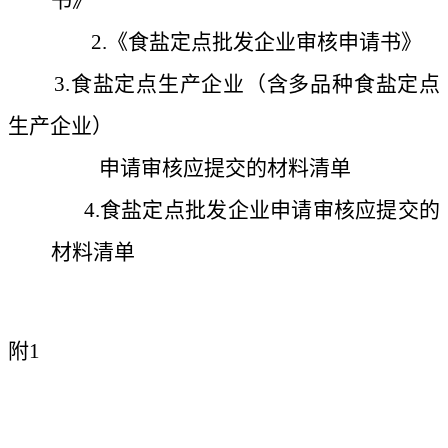
2
.
《食盐定点批发企业审核申请书》
3
.
食盐定点生产企业
（含
多品种食盐定点
生产企业
）
申请审核应提交的材料清单
4
.
食盐定点批发企业申请审核应提交的
材料清单
附
1