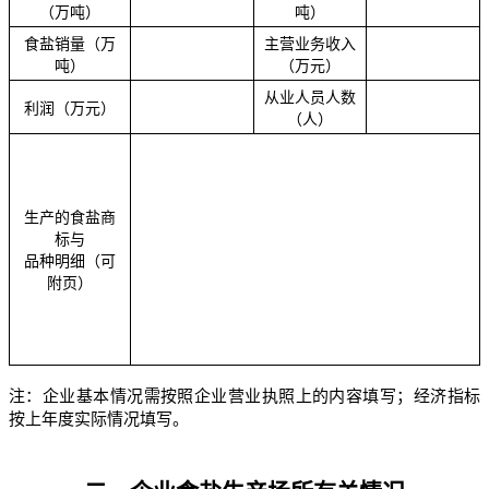
（万吨）
吨）
食盐销量（万
主营业务收入
吨）
（万元）
从业人员人数
利润（万元）
（人）
生产的食盐商
标与
品种明
细（可
附页）
注：
企业基本
情况
需按照企业营业执照上的内容填写；
经济指标
按
上年度
实际情况
填写。