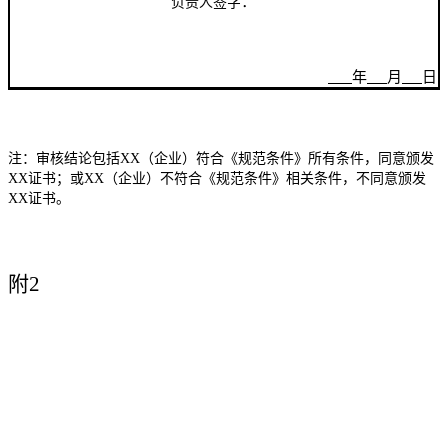
：
负责人
签字
年
月
日
注：审核结论包括
XX（企业）符合《规范条件》所有条件，同意颁发
XX证书；或XX（企业）不符合《规范条件》
相关
条件，不同意颁发
XX证书。
附
2